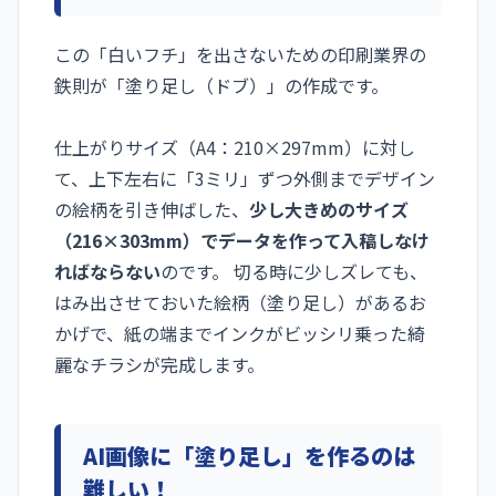
この「白いフチ」を出さないための印刷業界の
鉄則が「塗り足し（ドブ）」の作成です。
仕上がりサイズ（A4：210×297mm）に対し
て、上下左右に「3ミリ」ずつ外側までデザイン
の絵柄を引き伸ばした、
少し大きめのサイズ
（216×303mm）でデータを作って入稿しなけ
ればならない
のです。 切る時に少しズレても、
はみ出させておいた絵柄（塗り足し）があるお
かげで、紙の端までインクがビッシリ乗った綺
麗なチラシが完成します。
AI画像に「塗り足し」を作るのは
難しい！