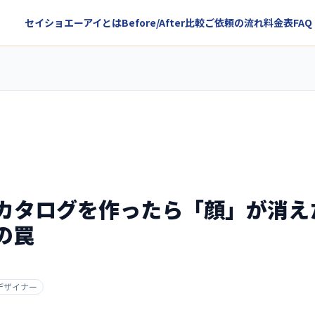
セイショエーアイとは
Before/After比較
ご依頼の流れ
料金表
FAQ
のカタログを作ったら「顔」が消え
の罠
デザイナー