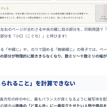
、左右のページが合わさる中央の綴じ目の部分を、印刷用語で「
る部分を「小口（こぐち）」と呼びます）
める「中綴じ」や、のりで固める「無線綴じ」の冊子では、ペ
の部分が物理的に開ききらなくなり、数ミリ〜十数ミリの幅が
じられること」を計算できない
た長方形の枠の中に、最もバランスが良くなるように被写体を
抵の場合は
画像の「ど真ん中」に一番目立たせたい人物や商品を