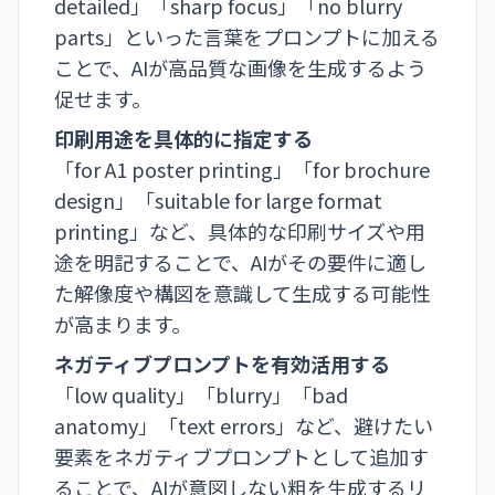
detailed
」「
sharp focus
」「
no blurry
parts
」といった言葉をプロンプトに加える
ことで、AIが高品質な画像を生成するよう
促せます。
印刷用途を具体的に指定する
「
for A1 poster printing
」「
for brochure
design
」「
suitable for large format
printing
」など、具体的な印刷サイズや用
途を明記することで、AIがその要件に適し
た解像度や構図を意識して生成する可能性
が高まります。
ネガティブプロンプトを有効活用する
「
low quality
」「
blurry
」「
bad
anatomy
」「
text errors
」など、避けたい
要素をネガティブプロンプトとして追加す
ることで、AIが意図しない粗を生成するリ