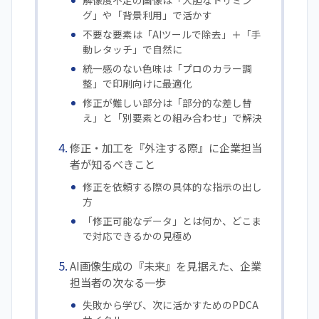
解像度不足の画像は「大胆なトリミン
グ」や「背景利用」で活かす
不要な要素は「AIツールで除去」＋「手
動レタッチ」で自然に
統一感のない色味は「プロのカラー調
整」で印刷向けに最適化
修正が難しい部分は「部分的な差し替
え」と「別要素との組み合わせ」で解決
修正・加工を『外注する際』に企業担当
者が知るべきこと
修正を依頼する際の具体的な指示の出し
方
「修正可能なデータ」とは何か、どこま
で対応できるかの見極め
AI画像生成の『未来』を見据えた、企業
担当者の次なる一歩
失敗から学び、次に活かすためのPDCA